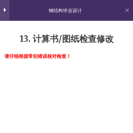
Skip
佐雍得尝
to
钢结构毕业设计
content
Share with the World.
钢结构毕业设计（by Yang
16
Taochun)
13. 计算书/图纸检查修改
首页
All Courses
实践课程
1. 毕业设计流程
请仔细根据常犯错误核对检查！
杨涛春的个人网站
2. 毕业实习内容
Proudly powered by WordPress
|
Theme: Fairy by
Candid Themes
.
3. 建筑方案设计
4. 结构方案；荷载统计
5. 电算优化
6. Gk；风/震荷载；D值