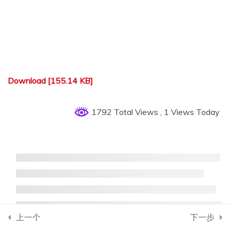
7. 内力计算；内力组合
8. 构件与节点验算
9. 楼板与楼梯设计
Download [155.14 KB]
10. 基础设计
1792 Total Views
, 1 Views Today
11. 建筑施工图
12. 结构施工图
13. 计算书/图纸检查修改
14. 审阅、批改
上一个
下一步
15. 答辩、修改