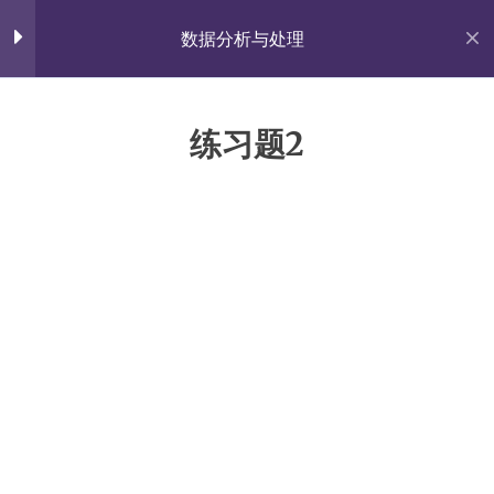
Skip
佐雍得尝
to
数据分析与处理
content
Share with the World.
第1章 课程介绍【论文图
5
表】
练习题2
首页
All Courses
实践课程
第2章 规律特性【散点折
5
杨涛春的个人网站
线】
Proudly powered by WordPress
|
Theme: Fairy by
Candid Themes
.
课件PPT
小贴士：Excel图表如何绘制？
小贴士：SCI论文配图有何标
准？
练习题1