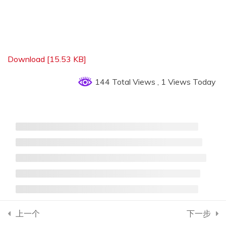
练习题2
第3章 关联方程【回归拟
5
Download [15.53 KB]
合】
144 Total Views
, 1 Views Today
第4章 分布特征【统计概
10
率】
第5章 预测估值【估计检
6
验】
第6章 试验设计【敏感抽
4
样】
上一个
下一步