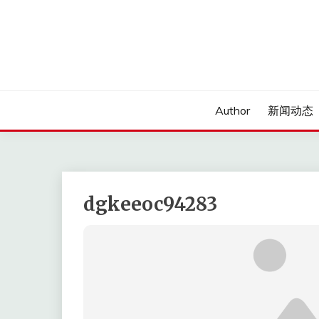
Skip
to
content
Author
新闻动态
dgkeeoc94283