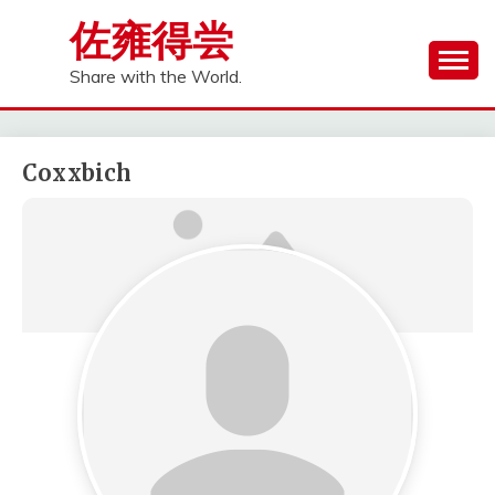
Skip
佐雍得尝
to
content
Share with the World.
Coxxbich