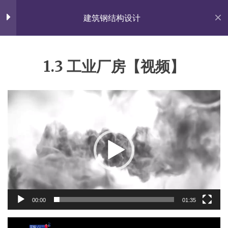
Skip
佐雍得尝
to
建筑钢结构设计
content
Share with the World.
第1章 绪论
3
1.3 工业厂房【视频】
首页
All Courses
理论课程
1.1 绪论PPT
视
杨涛春的个人网站
1.2 教学大纲
频
Proudly powered by WordPress
|
Theme: Fairy by
播
Candid Themes
.
放
1.3 工业厂房【视频】
器
第2章 单层工业厂房
5
00:00
01:35
第3章 多高层钢结构
4
视