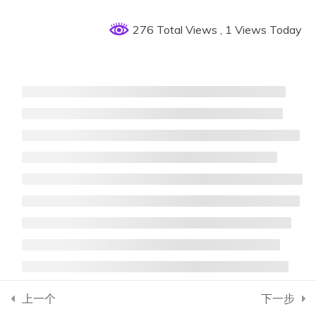
7. 内力计算；内力组合
276 Total Views
, 1 Views Today
8. 构件与节点验算
9. 楼板与楼梯设计
10. 基础设计
11. 建筑施工图
12. 结构施工图
13. 计算书/图纸检查修改
14. 审阅、批改
上一个
下一步
15. 答辩、修改