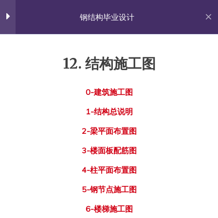
Skip
佐雍得尝
to
钢结构毕业设计
content
Share with the World.
钢结构毕业设计（by Yang
16
Taochun)
12. 结构施工图
首页
All Courses
实践课程
1. 毕业设计流程
0-建筑施工图
杨涛春的个人网站
1-结构总说明
2. 毕业实习内容
Proudly powered by WordPress
|
Theme: Fairy by
Candid Themes
.
2-梁平面布置图
3. 建筑方案设计
3-楼面板配筋图
4. 结构方案；荷载统计
4-柱平面布置图
5. 电算优化
5-钢节点施工图
6-楼梯施工图
6. Gk；风/震荷载；D值