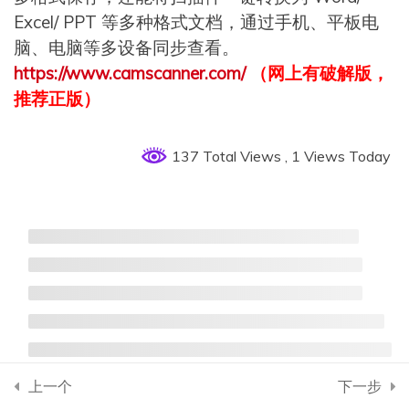
线】
Excel/ PPT 等多种格式文档，通过手机、平板电
脑、电脑等多设备同步查看。
https://www.camscanner.com/
（网上有破解版，
第3章 关联方程【回归拟
5
推荐正版）
合】
137 Total Views
, 1 Views Today
第4章 分布特征【统计概
10
率】
第5章 预测估值【估计检
6
验】
第6章 试验设计【敏感抽
4
样】
上一个
下一步