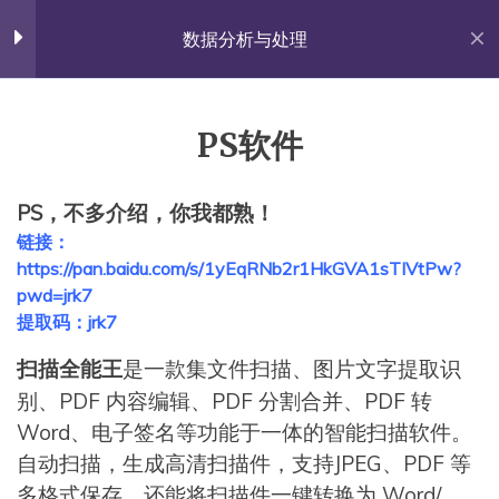
Skip
佐雍得尝
to
数据分析与处理
content
Share with the World.
第1章 课程介绍【论文图
5
表】
PS软件
首页
All Courses
实践课程
课件PPT
PS，不多介绍，你我都熟！
杨涛春的个人网站
链接：
作业要求
Proudly powered by WordPress
|
Theme: Fairy by
https://pan.baidu.com/s/1yEqRNb2r1HkGVA1sTIVtPw?
Candid Themes
.
pwd=jrk7
小贴士：如何让截图更清晰
提取码：jrk7
是一款集文件扫描、图片文字提取识
练习题
扫描全能王
别、PDF 内容编辑、PDF 分割合并、PDF 转
PS软件
Word、电子签名等功能于一体的智能扫描软件。
自动扫描，生成高清扫描件，支持JPEG、PDF 等
多格式保存，还能将扫描件一键转换为 Word/
第2章 规律特性【散点折
5