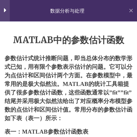
Skip
佐雍得尝
to
数据分析与处理
content
Share with the World.
第1章 课程介绍【论文图
5
表】
MATLAB中的参数估计函数
首页
All Courses
实践课程
参数估计式统计推断问题，即当总体分布的数学形
第2章 规律特性【散点折
5
杨涛春的个人网站
线】
式已知，用有限个参数表示估计的问题。它可以分
Proudly powered by WordPress
|
Theme: Fairy by
为点估计和区间估计两个方面。在参数模型中，最
Candid Themes
.
常用的是极大似然法。MATLAB的统计工具箱提
第3章 关联方程【回归拟
5
供了很多参数估计函数，这些函数通常以”fit””fit”
合】
结尾并采用极大似然法给出了对应概率分布模型参
数的点估计和区间估计值。常用分布的参数估计函
第4章 分布特征【统计概
10
如下表（表一）所示：
率】
表一：MATLAB参数估计函数表