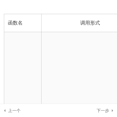
第5章 预测估值【估计检
6
验】
函数名
调用形式
了解什么是预测
什么是参数估计
小贴士：SCI论文如何配色？
MATLAB中的参数估计函数
回归模型的置信区间
关于回归分析中的置信区间和
预测区间
phat=binofit(x,n)
上一个
下一步
第6章 试验设计【敏感抽
4