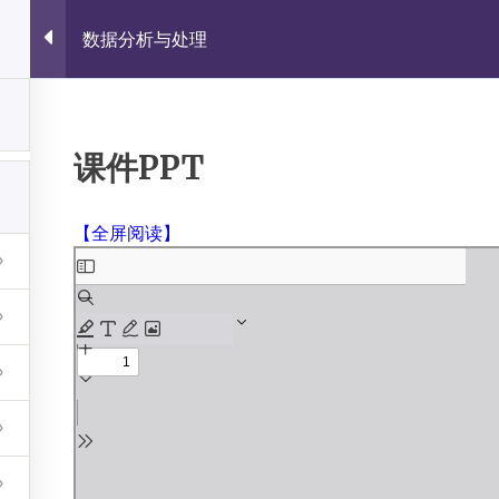
数据分析与处理
佐雍得尝
Share with the World.
课件PPT
会议通知
学术搜索
期刊导航
软件下载
在线课程
【全屏阅读】
Skip
to
PDF
杨涛春的个人网站
content
udly powered by WordPress
|
Theme: Fairy by
Candid Th