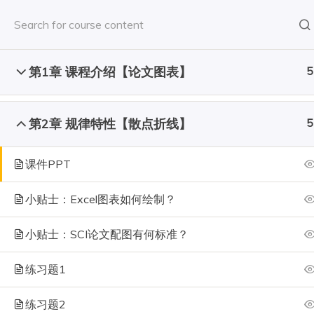
Skip
to
content
第1章 课程介绍【论文图表】
5
Author
新闻动态
第2章 规律特性【散点折线】
5
首页
All Courses
实践课程
课件PPT
小贴士：Excel图表如何绘制？
Pro
小贴士：SCI论文配图有何标准？
练习题1
练习题2