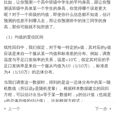
比如，让你预测一个高中班级中学生的平均身高，跟让你预
第5章 预测估值【估计检
6
测该班级中具体某一个学生的身高，你觉得哪个误差更大
验】
呢？对于一个班级的均值，即使你什么信息都不知道，估计
预测的也差不到哪儿去，而让你预测班中的张三同学的身
高，那你可能就不知所措了。
了解什么是预测
（1）均值的置信区间
什么是参数估计
线性回归中，我们假定，对于每一特定的x值，其对应的y值
应该是来自一个服从某一均值和标准差的分布。例如，调查
小贴士：SCI论文如何配色？
温度与手足口发病率的关系，温度=10℃，假定其对应的手
足口发病率是来自一个服从均值为10（1/10万），标准差
MATLAB中的参数估计函数
为4（1/10万）的总体分布。
回归模型的置信区间
当我们调查这一数据时，得到的是这一总体分布中的某一随
机数值（所以说y是随机变量）。根据样本数据建立的回归
关于回归分析中的置信区间和
方程，可以估计出当x等于某一数值时，y的估计值（也就是
预测区间
y的总体均值的估计值）。比如根据方程式：
上一个
下一步
发病率
=-0.011+0.995*
温度
第6章 试验设计【敏感抽
4