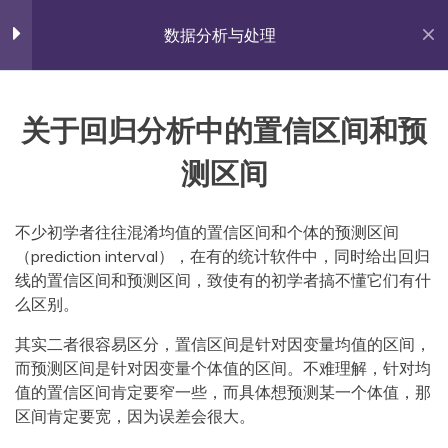
Skip
佐雍得尝
to
数据分析与处理
content
Share with the World.
第1章 课程介绍【论文图
5
关于回归分析中的置信区间和预
表】
首页
All Courses
实践课程
测区间
第2章 规律特性【散点折
5
杨涛春的个人网站
线】
不少初学者往往混淆均值的置信区间和个体的预测区间
Proudly powered by WordPress
|
Theme: Fairy by
（prediction interval），在有的统计软件中，同时给出回归
Candid Themes
.
线的置信区间和预测区间，致使有的初学者搞不懂它们有什
第3章 关联方程【回归拟
5
么区别。
合】
其实二者很容易区分，置信区间是针对因变量均值的区间，
而预测区间是针对因变量个体值的区间。不难理解，针对均
第4章 分布特征【统计概
10
值的置信区间肯定要窄一些，而具体想预测某一个体值，那
率】
区间肯定要宽，因为误差会很大。