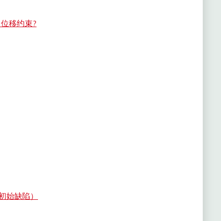
向位移约束?
初始缺陷）