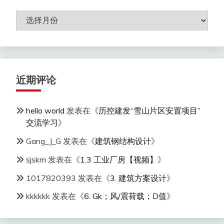
归
档
近期评论
hello world
发表在《
历控建发“雪山片区安置项目”
交流学习
》
Gang_J_G
发表在《
建筑钢结构设计
》
sjskm
发表在《
1.3 工业厂房【视频】
》
1017820393
发表在《
3. 建筑方案设计
》
kkkkkk
发表在《
6. Gk；风/震荷载；D值
》