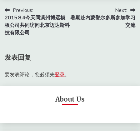
文
Previous:
Next:
2015.8.4今天同滨州博远模
暑期赴内蒙鄂尔多斯参加学习
章
板公司共同访问北京迈达斯科
交流
导
技有限公司
航
发表回复
要发表评论，您必须先
登录
。
About Us