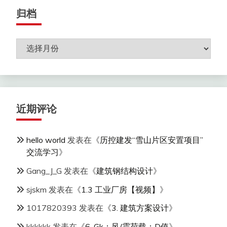
归档
归
档
近期评论
hello world
发表在《
历控建发“雪山片区安置项目”
交流学习
》
Gang_J_G
发表在《
建筑钢结构设计
》
sjskm
发表在《
1.3 工业厂房【视频】
》
1017820393
发表在《
3. 建筑方案设计
》
kkkkkk
发表在《
6. Gk；风/震荷载；D值
》