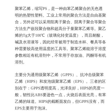
聚苯乙烯，缩写PS，是一种由苯乙烯聚合的无色透
明的热塑性塑料。工业上常用的聚合方法是自由基聚
合，另外还可以采用阳离子聚合、阴离子聚合等聚合
方法生产嵌段聚合物和超高分子量聚苯乙烯等。聚乙
烯的Tg大于100℃（玻璃化转变温度），而且耐酸，
碱及水溶液等，因此经常被用于制造水杯、餐具等各
种需要较高使用温度的工具等。聚苯乙烯能溶于溶度
参数相近有机溶剂中，不常用于存放油、丙酮等有机
溶剂。
主要分为通用级聚苯乙烯（GPPS）、抗冲击级聚苯
乙烯（HIPS）和发泡级聚苯乙烯（EPS）。三者的区
别在于：GPPS透明度高，光泽良好，HIPS的亮度一
般，韧性比ABS要逊色一点，火烧后表面光亮，有苯
乙烯的味道。HIPS的截断面发白，但GPPS没有，而
EPS主要用于泡沫。