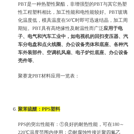
PBT是一种热塑性聚酯，非增强型的PBT与其它热塑
性工程塑料相比，加工性能和电性能较好。PBT玻璃
化温度低，模具温度在50℃时即可迅速结晶，加工周
期短。PBT具有高绝缘性及耐温性而广泛
应用于电
子、电气和汽车工业中，如电视机的回扫变压器、汽
车分电盘和点火线圈、办公设备壳体和底座、各种汽
车外装部件、空调机风扇、电子炉灶底座、办公设备
壳件等
。
聚赛龙PBT材料应用一览表：
聚苯硫醚：PPS塑料
PPS的突出性能有：①良好的耐热性能，可在180～
220℃温度范围内使用；②耐腐蚀性接近聚四氟乙