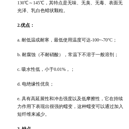
130℃～145℃，其特点是无味、无臭、无毒、表面无
光泽、乳白色蜡状颗粒。
2.优点：
a. 耐低温或耐寒，最低使用温度可达-100~-70°C；
b. 耐腐蚀（不耐硝酸），常温下不溶于一般溶剂；
c. 吸水性低，小于0.01%，；
d. 电绝缘性优良；
e. 具有高延展性和冲击强度以及低摩擦性，它在持续
力作用下表现出很强的蠕变，这种蠕变可以通过加入
短纤维来减少。
3.
缺点