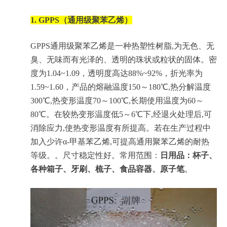
1.
GPPS（通用级聚苯乙烯）
GPPS通用级聚苯乙烯是一种热塑性树脂,为无色、无
臭、无味而有光泽的、透明的珠状或粒状的固体。密
度为1.04~1.09，透明度高达88%~92%，折光率为
1.59~1.60，产品的熔融温度150～180℃,热分解温度
300℃,热变形温度70～100℃,长期使用温度为60～
80℃。在较热变形温度低5～6℃下,经退火处理后,可
消除应力,使热变形温度有所提高。若在生产过程中
加入少许α-甲基苯乙烯,可提高通用聚苯乙烯的耐热
等级。。尺寸稳定性好。常用范围：
日用品：杯子、
各种箱子、牙刷、梳子、食品容器、原子笔
。