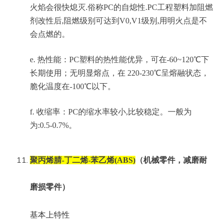
火焰会很快熄灭.俗称PC的自熄性.PC工程塑料加阻燃
剂改性后,阻燃级别可达到V0,V1级别,用明火点是不
会点燃的。
e. 热性能：PC塑料的热性能优异，可在-60~120℃下
长期使用；无明显熔点，在 220-230℃呈熔融状态，
脆化温度在-100℃以下。
f. 收缩率：PC的缩水率较小,比较稳定。一般为
为:0.5-0.7%。
聚丙烯腈-丁二烯-苯乙烯(ABS)
（机械零件，减磨耐
磨损零件）
基本上特性