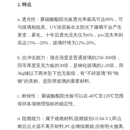
2.
特点
a. 透光性：聚碳酸酯阳光板透光率最高可达89%，可
与玻璃相妣美。UV涂层板在太阳光下爆晒不会产生
黄变，雾化。十年后透光流失仅为6%，pvc流失率则
高达15%—20%，玻璃纤维为12%-20%。
b. 抗冲击能力：撞击强度是普通玻璃的250-300倍，
同等厚度亚克力板的30倍，是钢化玻璃的2-20倍，用
3kg锤以下两米坠下也无裂痕，有”不碎玻璃”和”响
钢”的美称。是防弹玻璃的重要材料。
c. 耐候性： 聚碳酸酯阳光板可以在-40℃至120℃范围
保持各项物理指标的稳定性。
d. 阻燃能力：属于难燃材料,阻燃级别UL94-V2,即点
燃后点火源不离开材料,PC会继续燃烧,但将明火撤离,