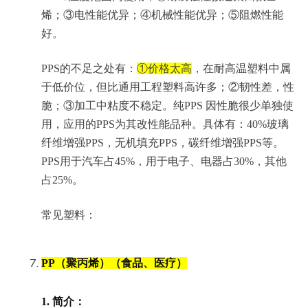
烯；③电性能优异；④机械性能优异；⑤阻燃性能
好。
PPS的不足之处有：
①价格太高
，在耐高温塑料中属
于低价位，但比通用工程塑料高许多；②韧性差，性
脆；③加工中粘度不稳定。纯PPS 因性脆很少单独使
用，应用的PPS为其改性能品种。具体有：40%玻璃
纤维增强PPS，无机填充PPS，碳纤维增强PPS等。
PPS用于汽车占45%，用于电子、电器占30%，其他
占25%。
常见塑料：
PP（聚丙烯）（食品、医疗）
1.
简介：