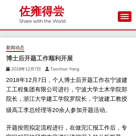
Skip
佐雍得尝
to
content
Share with the World.
新闻动态
博士后开题工作顺利开展
2018年12月7日
Taochun Yang
2018
年
12
月
7
日，个人博士后开题工作在宁波建
工工程集团有限公司进行，宁波大学土木学院郑
院长，浙江大学建工学院罗院长，宁波建工教授
级高工李总经理等
20
余人参加开题活动。
开题按照拟定流程进行，在做完汇报工作后，专