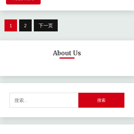
文
1
2
下一页
章
分
About Us
页
搜
索：