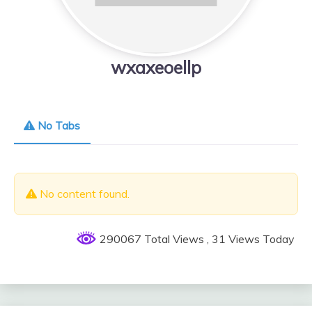
wxaxeoellp
No Tabs
No content found.
290067 Total Views
, 31 Views Today