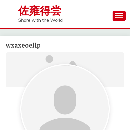
Skip
佐雍得尝
to
content
Share with the World.
wxaxeoellp