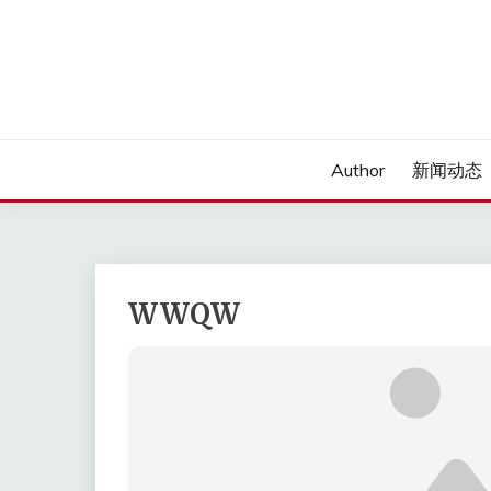
Skip
to
content
Author
新闻动态
WWQW