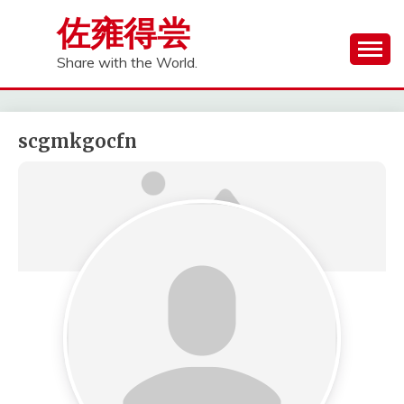
Skip
佐雍得尝
to
content
Share with the World.
scgmkgocfn