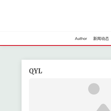
Skip
to
content
Author
新闻动态
QYL