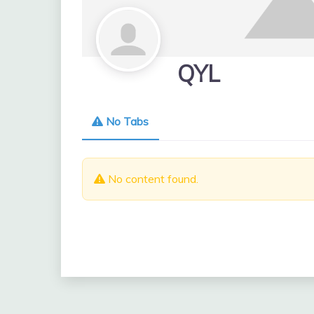
QYL
No Tabs
No content found.