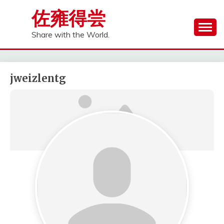
Skip
佐雍得尝
to
content
Share with the World.
jweizlentg