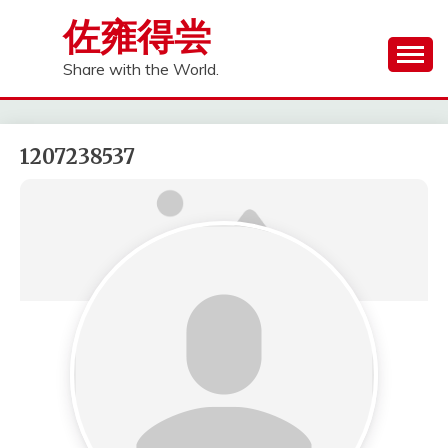
Skip
佐雍得尝
to
content
Share with the World.
1207238537