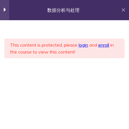
Skip
佐雍得尝
to
数据分析与处理
content
Share with the World.
第1章 课程介绍【论文图
5
表】
首页
All Courses
实践课程
This content is protected, please
login
and
enroll
in
the course to view this content!
第2章 规律特性【散点折
5
杨涛春的个人网站
线】
Proudly powered by WordPress
|
Theme: Fairy by
Candid Themes
.
第3章 关联方程【回归拟
5
合】
课件PPT
小贴士：如何重绘论文图片中
数据曲线？