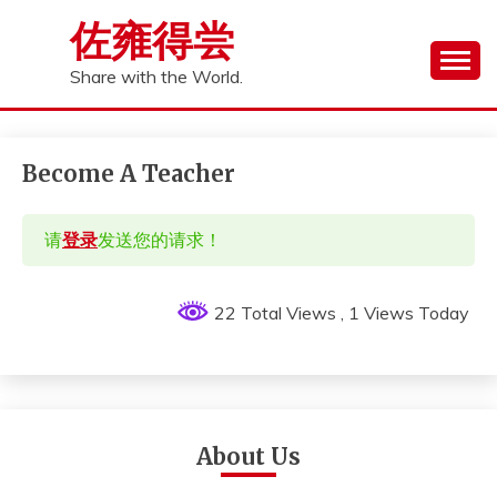
Skip
佐雍得尝
to
content
Share with the World.
Become A Teacher
请
登录
发送您的请求！
22 Total Views
, 1 Views Today
About Us