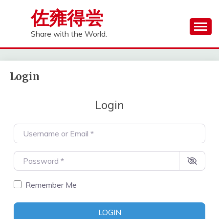
Skip
佐雍得尝
to
content
Share with the World.
Login
Login
Username or Email
*
Password
*
Remember Me
LOGIN