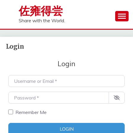
Skip
佐雍得尝
to
content
Share with the World.
Login
Login
Username or Email
*
Password
*
Remember Me
LOGIN