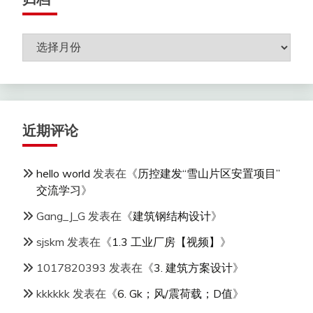
归
档
近期评论
hello world
发表在《
历控建发“雪山片区安置项目”
交流学习
》
Gang_J_G
发表在《
建筑钢结构设计
》
sjskm
发表在《
1.3 工业厂房【视频】
》
1017820393
发表在《
3. 建筑方案设计
》
kkkkkk
发表在《
6. Gk；风/震荷载；D值
》